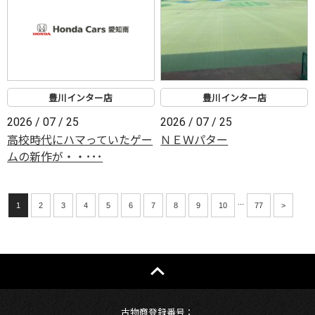
豊川インター店
豊川インター店
2026 / 07 / 25
2026 / 07 / 25
高校時代にハマっていたゲー
ＮＥＷパター
ムの新作が・・･･･
...
1
2
3
4
5
6
7
8
9
10
77
>
古物商登録番号：