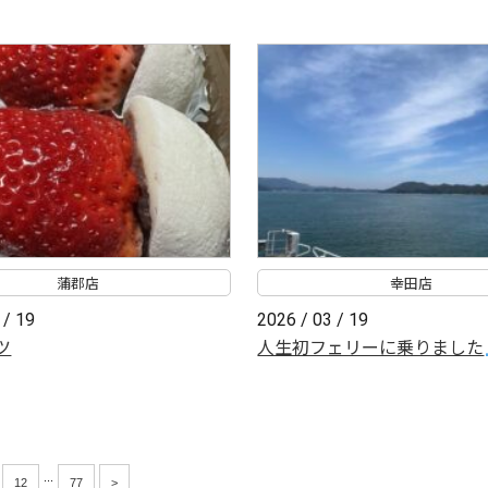
蒲郡店
幸田店
 / 19
2026 / 03 / 19
ツ
人生初フェリーに乗りました
...
12
77
>