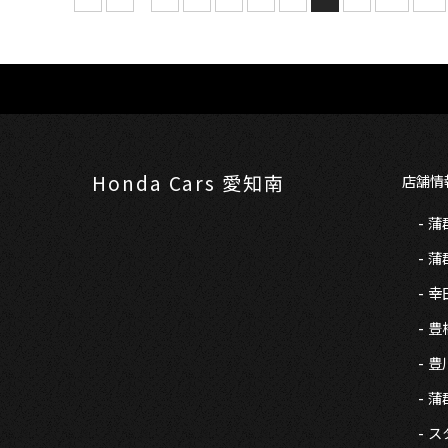
Honda Cars 愛知南
店舗情
蒲
蒲
幸
豊
豊
蒲郡
ス