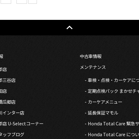
報
中古車情報
メンテナンス
郡店
郡三谷店
車検・点検・カーケアに
田店
定期点検パック まかせチ
橋瓜郷店
カーケアメニュー
川インター店
延長保証マモル
店 U-Selectコーナー
Honda Total Care 緊
タッフブログ
Honda Total Care につ